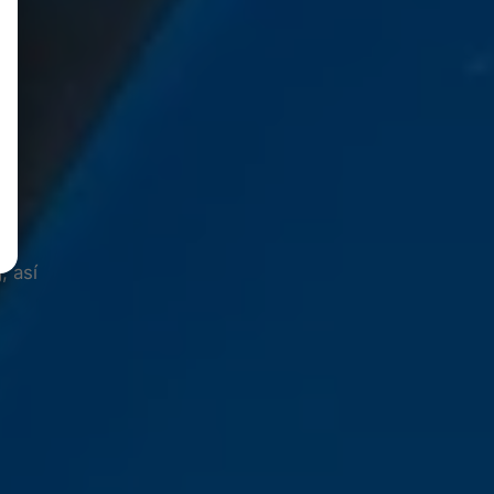
o
, así