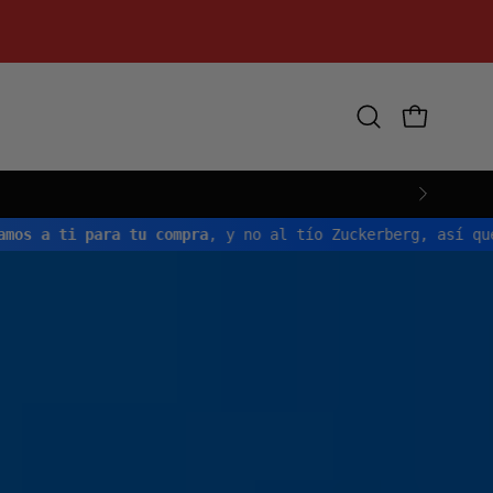
Abrir
CARRO AB
barra
de
búsqueda
e lo regalamos a ti para tu compra
, y no al tío Zuckerbe