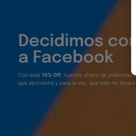
Decidimos cons
a Facebook
Con este
10% Off
, nuestro dinero de publicidad t
que aprovecha y pasa la voz, que esto no durar