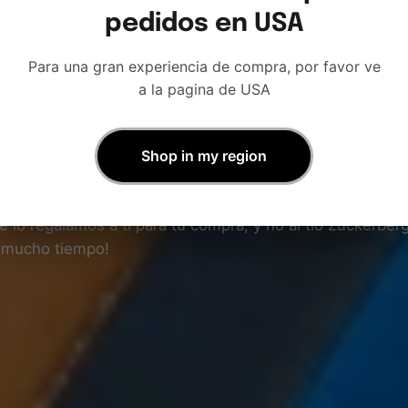
pedidos en USA
Para una gran experiencia de compra, por favor ve
a la pagina de USA
entirte a ti y n
Shop in my region
e lo regalamos a ti para tu compra, y no al tío Zuckerberg
á mucho tiempo!