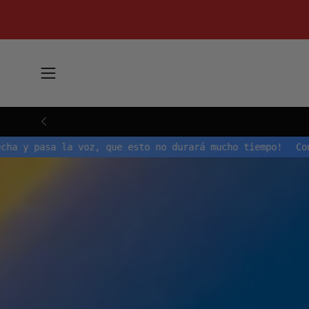
Saltar
al
contenido
Abrir
menú
de
navegación
 que aprovecha y pasa la voz, que esto no durará mucho t
Decidimos
consentirte
a
ti
y
no
a
Facebook