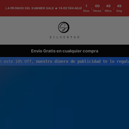
1
00
49
47
:
:
:
LA PROMOS DEL SUMMER SALE 🔥 YA ESTÁN AQUÍ
Días
Horas
Mins
Seg
Envío Gratis en cualquier compra
iempo!
Con este 10% Off,
nuestro dinero de publicidad t